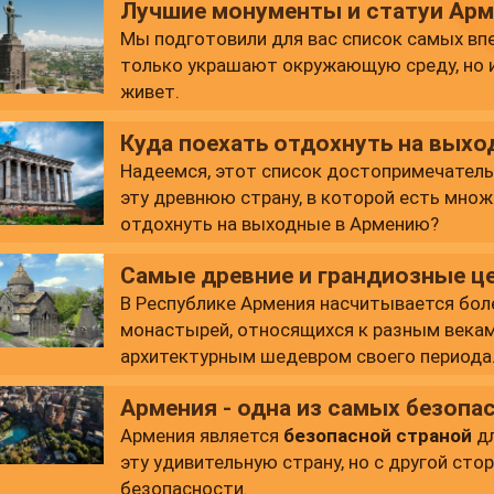
Лучшие монументы и статуи Ар
Мы подготовили для вас список самых вп
только украшают окружающую среду, но 
живет.
Куда поехать отдохнуть на выхо
Надеемся, этот список достопримечатель
эту древнюю страну, в которой есть множ
отдохнуть на выходные в Армению?
Самые древние и грандиозные ц
В Республике Армения насчитывается бол
монастырей, относящихся к разным векам
архитектурным шедевром своего периода
популярных и древних церквей Армении.
Армения - одна из самых безопа
Армения является
безопасной страной
дл
эту удивительную страну, но с другой ст
безопасности.