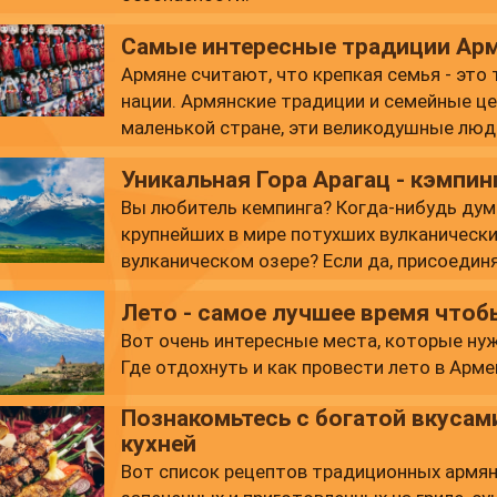
Самые интересные традиции Арм
Армяне считают, что крепкая семья - это
нации. Армянские традиции и семейные ц
маленькой стране, эти великодушные люд
добродушны одновременно.
Уникальная Гора Арагац - кэмпинг
Вы любитель кемпинга? Когда-нибудь дума
крупнейших в мире потухших вулканически
вулканическом озере? Если да, присоединя
Лето - самое лучшее время чтоб
Вот очень интересные места, которые нуж
Где отдохнуть и как провести лето в Арм
Познакомьтесь с богатой вкуса
кухней
Вот список рецептов традиционных армян