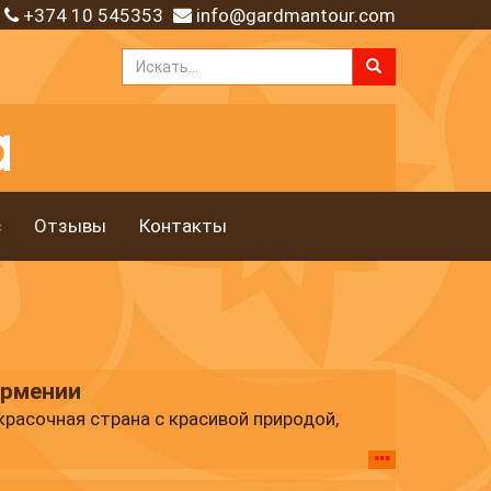
+374 10 545353
info@gardmantour.com
с
Отзывы
Контакты
Армении
 красочная страна с красивой природой,