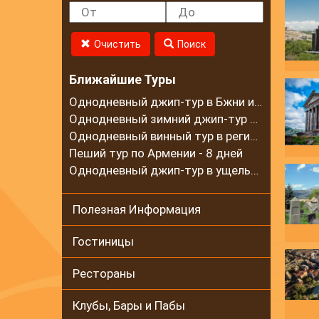
Очистить
Поиск
Ближайшие Туры
Однодневный джип-тур в Бжни и на горный хребет Цахкуняц
Однодневный зимний джип-тур в село Калаван
Однодневный винный тур в регионе Вайоц Дзор
Пеший тур по Армении - 8 дней
Однодневный джип-тур в ущелье Гарни и на Гегамские горы
Полезная Информация
Гостиницы
Рестораны
Клубы, Бары и Пабы