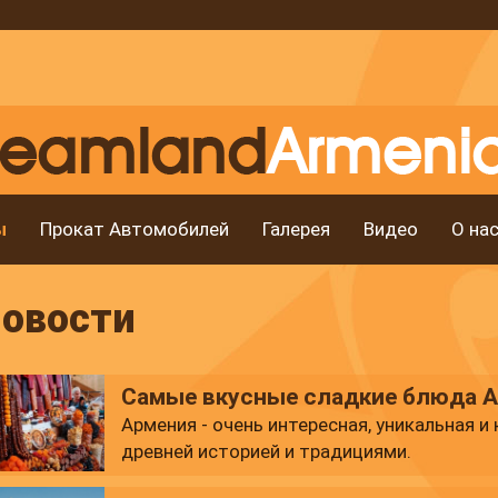
ы
Прокат Автомобилей
Галерея
Видео
О на
овости
Самые вкусные сладкие блюда 
Армения - очень интересная, уникальная и
древней историей и традициями.