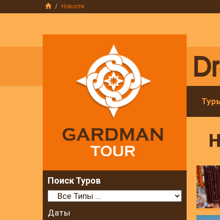
Новости
Тур
Н
Поиск Туров
Даты