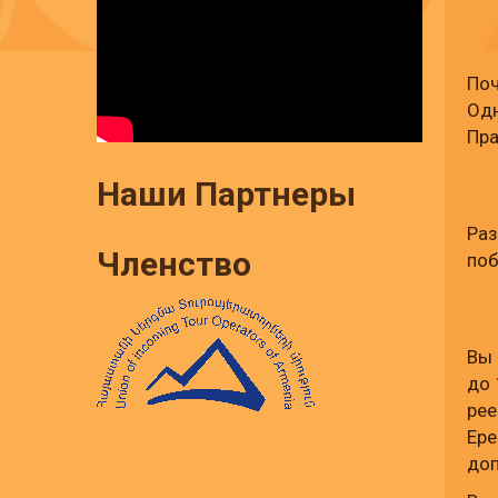
Поч
Одн
Пра
Наши Партнеры
Ра
Членство
поб
Вы 
до 
рее
Ере
доп