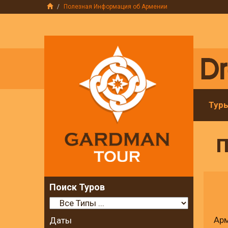
Полезная Информация об Армении
Тур
П
Поиск Туров
Арм
Даты