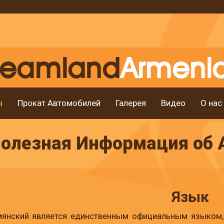
ы
Прокат Автомобилей
Галерея
Видео
О нас
олезная Информация об 
Язык
янский является единственным официальным языком, 