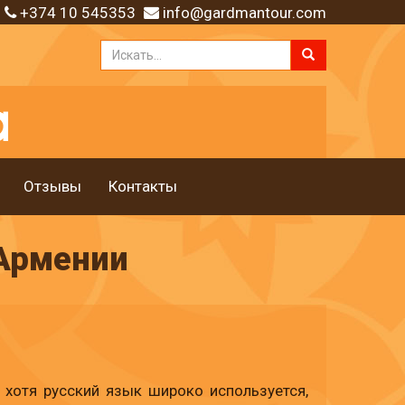
+374 10 545353
info@gardmantour.com
Отзывы
Контакты
Армении
хотя русский язык широко используется,