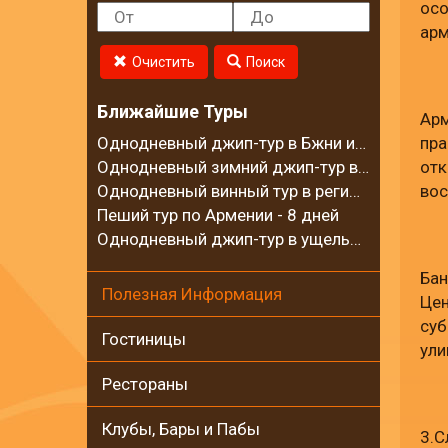
осо
арм
Очистить
Поиск
Ближайшие Туры
Арм
Однодневный джип-тур в Бжни и на горный хребет Цахкуняц
пра
Однодневный зимний джип-тур в село Калаван
отк
Однодневный винный тур в регионе Вайоц Дзор
вос
Пеший тур по Армении - 8 дней
Однодневный джип-тур в ущелье Гарни и на Гегамские горы
Бан
Полезная Информация
Цен
суб
Гостиницы
ули
Рестораны
Клубы, Бары и Пабы
3.С