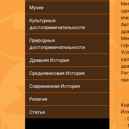
Мет
Музеи
одн
южн
Культурные
Авт
достопримечательности
дра
Мик
Природные
гор
достопримечательности
Усл
удо
Древняя История
дра
Рег
Средневековая История
пре
Современная История
Религия
Код
Исх
Статьи
- 0
- 1