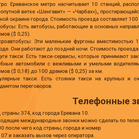
ро: Ереванское метро насчитывает 10 станций, распо
опутной ветке «Шенгавит» — «Чарбах»),, простирающей
ой окраине города. Стоимость проезда составляет 100 д
обусы: Есть автобусы, работающие в основных направл
мов ($ 0,25).
роавтобусы: Эти маленькие фургоны вместимостью 1
оде. Они работают до поздней ночи. Стоимость проезда 
уги такси: Есть такси-сервисы, которые принимают за
бные автомобили с вежливыми и умелыми водителями
мов ($ 0,18) до 100 драмов ($ 0,25) за км.
улярные такси: Есть стоянки такси на крупных и о
дметом переговоров.
Телефонные з
 страны 374, код города Еревана 10.
одящие международные звонки можно сделать по теле
0 после чего код страны, города и номер
07 и заказать вызов через оператора.