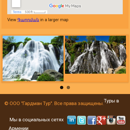
View
Գարդման
in a larger map
Туры в
© ООО "Гардман Тур". Все права защищены.
Мы в социальных сетях
Армении