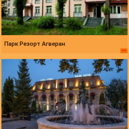
Парк Резорт Агверан