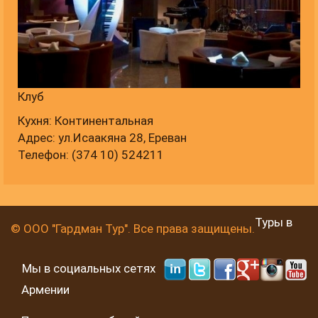
Клуб
Кухня: Континентальная
Адрес: ул.Исаакяна 28, Ереван
Телефон: (374 10) 524211
Туры в
© ООО "Гардман Тур". Все права защищены.
Мы в социальных сетях
Армении