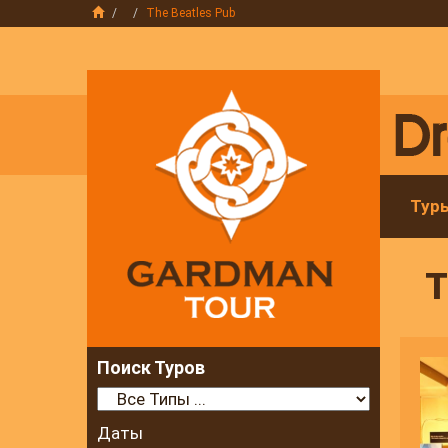
The Beatles Pub
Тур
T
Поиск Туров
Даты