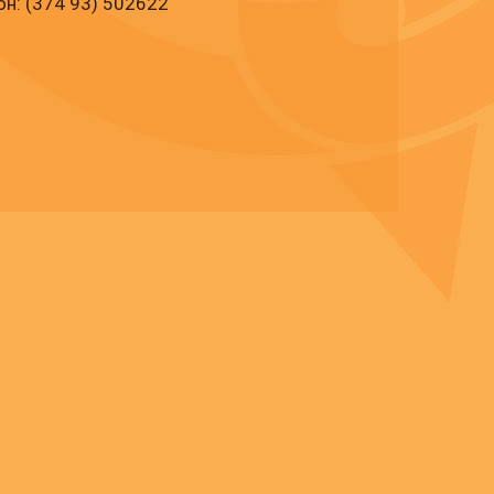
н: (374 93) 502622