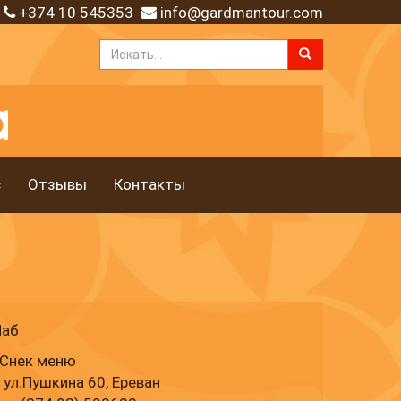
+374 10 545353
info@gardmantour.com
с
Отзывы
Контакты
Паб
 Снек меню
 ул.Пушкина 60, Ереван