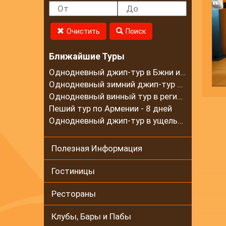
Очистить
Поиск
Ближайшие Туры
Однодневный джип-тур в Бжни и на горный хребет Цахкуняц
Однодневный зимний джип-тур в село Калаван
Однодневный винный тур в регионе Вайоц Дзор
Пеший тур по Армении - 8 дней
Однодневный джип-тур в ущелье Гарни и на Гегамские горы
Полезная Информация
Гостиницы
Рестораны
Клубы, Бары и Пабы