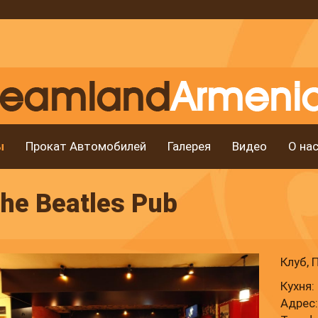
ы
Прокат Автомобилей
Галерея
Видео
О на
he Beatles Pub
Клуб, 
Кухня:
Адрес: