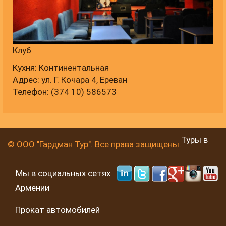
Клуб
Кухня: Континентальная
Адрес: ул. Г. Кочара 4, Ереван
Телефон: (374 10) 586573
Туры в
© ООО "Гардман Тур". Все права защищены.
Мы в социальных сетях
Армении
Прокат автомобилей