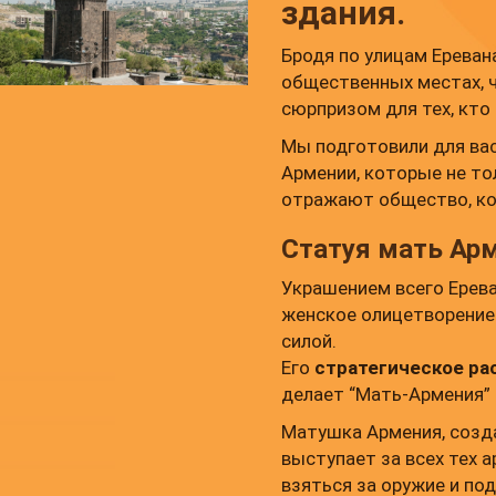
здания.
Бродя по улицам Ереван
общественных местах, 
сюрпризом для тех, кто
Мы подготовили для ва
Армении, которые не т
отражают общество, ко
Статуя мать Ар
Украшением всего Ерев
женское олицетворение
силой.
Его
стратегическое р
делает “Мать-Армения”
Матушка Армения, созд
выступает за всех тех 
взяться за оружие и по