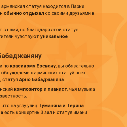
о армянская статуя находится в Парке
ин
обычно отдыхал
со своими друзьями в
 с нами, но благодаря этой статуе
тители чувствуют
уникальное
Бабаджаняну
и по
красивому Еревану
, вы обязательно
х обсуждаемых армянских статуй всех
, статуя
Арно Бабаджаняна
.
янский
композитор и пианист
, чья музыка
звестность.
 что на углу улиц
Туманяна и Теряна
ра
есть концертный зал и статуя имени