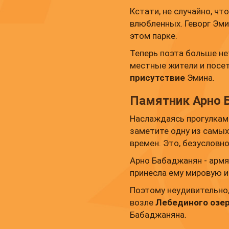
Кстати, не случайно, чт
влюбленных. Геворг Эм
этом парке.
Теперь поэта больше нет
местные жители и посе
присутствие
Эмина.
Памятник Арно 
Наслаждаясь прогулкам
заметите одну из самы
времен. Это, безусловно
Арно Бабаджанян - арм
принесла ему мировую и
Поэтому неудивительно,
возле
Лебединого озе
Бабаджаняна.