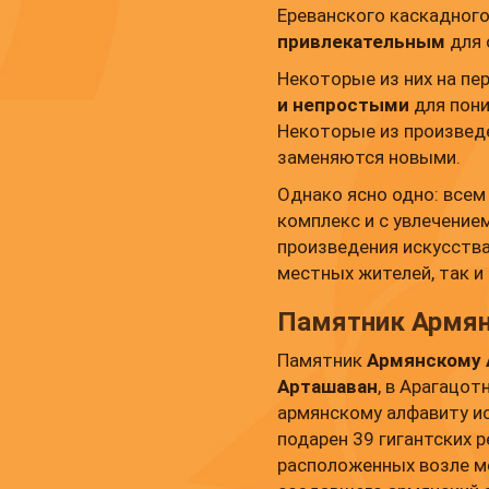
Ереванского каскадного
привлекательным
для
Некоторые из них на пе
и непростыми
для пони
Некоторые из произвед
заменяются новыми.
Однако ясно одно: всем
комплекс и с увлечени
произведения искусства
местных жителей, так и
Памятник Армян
Памятник
Армянскому
Арташаван
, в Арагацот
армянскому алфавиту и
подарен 39 гигантских р
расположенных возле ме