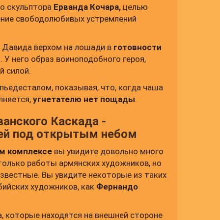
го скульптора
Ерванда Кочара,
целью
ение свободолюбивых устремлений
 Давида верхом на лошади в
готовности
 У него образ воиноподобного героя,
й силой.
 пьедесталом, показывая, что, когда чаша
лняется,
угнетателю нет пощады
.
анского Каскада -
зей под открытым небом
м комплексе
вы увидите довольно много
 только работы армянских художников, но
звестные. Вы увидите некоторые из таких
бийских художников, как
Фернандо
, которые находятся на внешней стороне