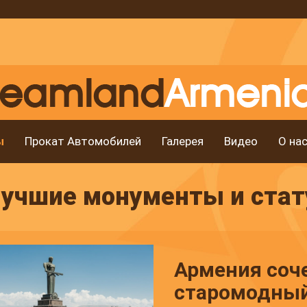
ы
Прокат Автомобилей
Галерея
Видео
О на
учшие монументы и стат
Армения соче
старомодный