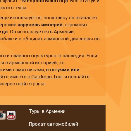
алфавит -
Месропа Маштоца
. Все статуи и
ского туфа.
еще используется, поскольку он оказался
пережив
карусель империй
, огромных
ида
. Он используется в Армении,
абахе и в общинах армянской диаспоры по
ого и славного культурного наследия. Если
я с армянской историей, то
скими памятниками,
статуями или
уйте вместе с
Gardman Tour
и познайте
 инерестной страны!
Туры в Армении
Прокат автомобилей