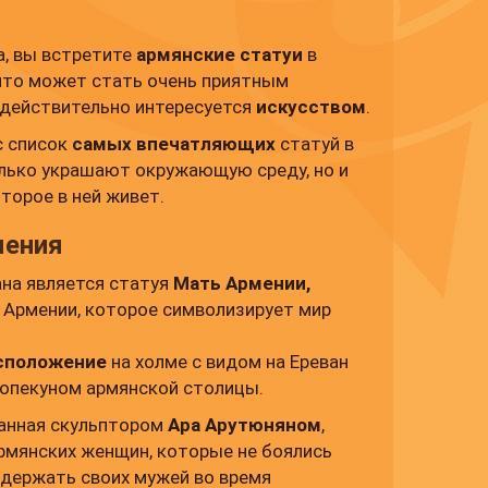
а, вы встретите
армянские статуи
в
что может стать очень приятным
 действительно интересуется
искусством
.
с список
самых впечатляющих
статуй в
олько украшают окружающую среду, но и
торое в ней живет.
мения
ана является статуя
Мать Армении,
 Армении, которое символизирует мир
асположение
на холме с видом на Ереван
 опекуном армянской столицы.
анная скульптором
Ара Арутюняном
,
армянских женщин, которые не боялись
ддержать своих мужей во время