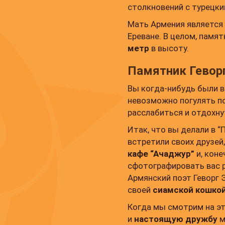
столкновений с турецки
Мать Армения является
Ереване. В целом, памя
метр
в высоту.
Памятник Гевор
Вы когда-нибудь были в
невозможно погулять по
расслабиться и отдохну
Итак, что вы делали в “
встретили своих друзей
кафе “Ачаджур”
и, коне
сфотографировать вас 
Армянский поэт Геворг 
своей
сиамской кошко
Когда мы смотрим на эт
и
настоящую дружбу
м