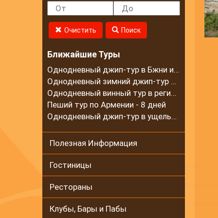
Очистить
Поиск
Ближайшие Туры
Однодневный джип-тур в Бжни и на горный хребет Цахкуняц
Однодневный зимний джип-тур в село Калаван
Однодневный винный тур в регионе Вайоц Дзор
Пеший тур по Армении - 8 дней
Однодневный джип-тур в ущелье Гарни и на Гегамские горы
Полезная Информация
Гостиницы
Рестораны
Клубы, Бары и Пабы