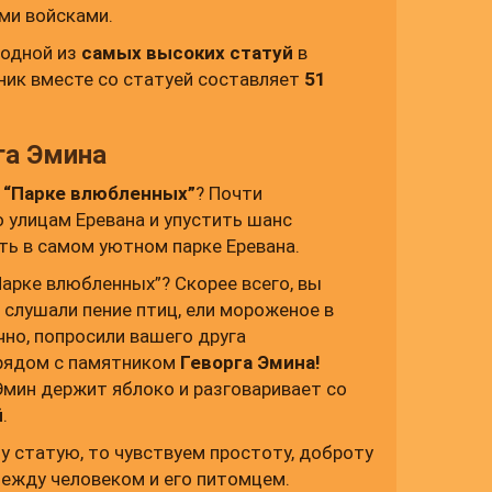
ми войсками.
 одной из
самых высоких статуй
в
тник вместе со статуей составляет
51
га Эмина
“Парке влюбленных”
? Почти
 улицам Еревана и упустить шанс
ть в самом уютном парке Еревана.
Парке влюбленных”? Скорее всего, вы
, слушали пение птиц, ели мороженое в
чно, попросили вашего друга
рядом с памятником
Геворга Эмина!
Эмин держит яблоко и разговаривает со
й
.
у статую, то чувствуем простоту, доброту
ежду человеком и его питомцем.