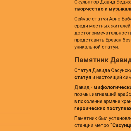
Скульптор Давид Беджа
творчество и музыка
Сейчас статуя Арно Ба
среди местных жителей 
достопримечательность
представить Ереван без
уникальной статуи.
Памятник Давид
Статуя Давида Сасунско
статуя
и настоящий сим
Давид -
мифологически
поэмы, изгнавший арабс
в поколение армяне хра
героических поступка
Памятник был установл
станции метро
“Сасунц