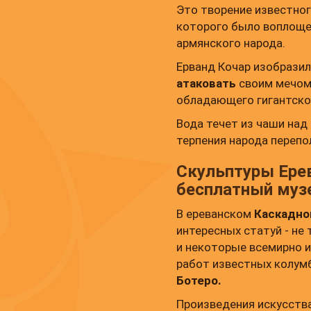
Это творение известно
которого было воплощ
армянского народа.
Ерванд Кочар изобразил
атаковать
своим мечом.
обладающего гигантско
Вода течет из чаши над
терпения народа перепо
Скульптуры Ерев
бесплатный му
В ереванском
Каскадно
интересных статуй - не
и некоторые всемирно и
работ известных колум
Ботеро.
Произведения искусства