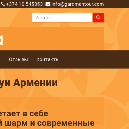
+374 10 545353
info@gardmantour.com
с
Отзывы
Контакты
уи Армении
тает в себе
 шарм и современные