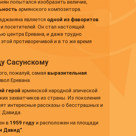
нян попытался изобразить величие,
льность
армянского композитора.
баджаняна является
одной из фаворитов
и посетителей. Он стал настоящей
ю центра Еревана, и даже трудно
 этой противоречивой и в то же время
у Сасунскому
го, пожалуй, самая
выразительная
вол Еревана.
й герой
армянской народной эпической
ких захватчиков из страны. Из поколения
нят интересные рассказы о бесстрашных и
х
Давида.
ен в
1959 году
и расположен на площади
и Давид”
.