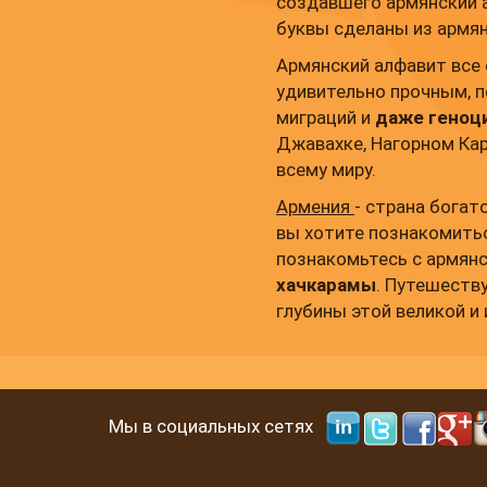
создавшего армянский 
буквы сделаны из армян
Армянский алфавит все 
удивительно прочным, 
миграций и
даже геноц
Джавахке, Нагорном Кар
всему миру.
Армения
- страна богат
вы хотите познакомитьс
познакомьтесь с армян
хачкарамы
. Путешеств
глубины этой великой и
Мы в социальных сетях