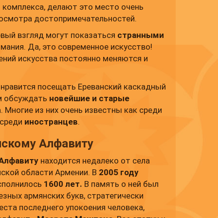
 комплекса, делают это место очень
 осмотра достопримечательностей.
рвый взгляд могут показаться
странными
мания. Да, это современное искусство!
ений искусства постоянно меняются и
 нравится посещать Ереванский каскадный
ем обсуждать
новейшие и старые
. Многие из них очень известны как среди
 среди
иностранцев
.
скому Алфавиту
 Алфавиту
находится недалеко от села
нской области Армении. В
2005 году
сполнилось
1600 лет.
В память о ней был
езных армянских букв, стратегически
ста последнего упокоения человека,