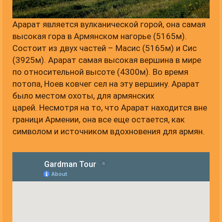
Арарат является вулканической горой, она самая
высокая гора в Армянском нагорье (5165м).
Состоит из двух частей – Масис (5165м) и Сис
(3925м). Арарат самая высокая вершина в мире
по относительной высоте (4300м). Во время
потопа, Ноев ковчег сел на эту вершину. Арарат
было местом охоты, для армянских
царей. Несмотря на то, что Арарат находится вне
граници Армении, она все еще остается, как
символом и источником вдохновения для армян.