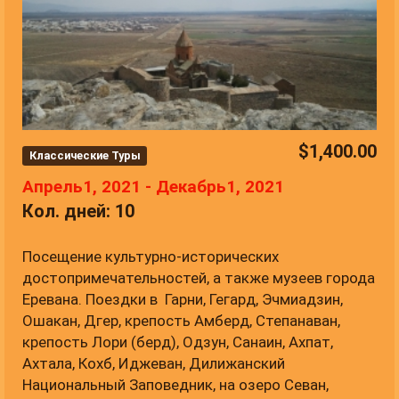
$
1,400.00
Классические Туры
Апрель1, 2021 - Декабрь1, 2021
Кол. дней: 10
Посещение культурно-исторических
достопримечательностей, а также музеев города
Еревана. Поездки в Гарни, Гегард, Эчмиадзин,
Ошакан, Дгер, крепость Амберд, Степанаван,
крепость Лори (берд), Одзун, Санаин, Ахпат,
Ахтала, Кохб, Иджеван, Дилижанский
Национальный Заповедник, на озеро Севан,