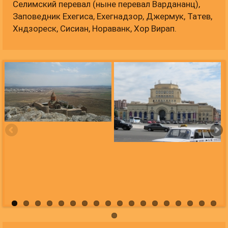
Селимский перевал (ныне перевал Вардананц),
Заповедник Ехегиса, Ехегнадзор, Джермук, Татев,
Хндзореск, Сисиан, Нораванк, Хор Вирап.