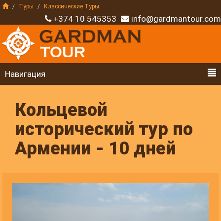
Туры
Классические Туры
+374 10 545353
info@gardmantour.com
Навигация
Кольцевой
исторический тур по
Армении - 10 дней