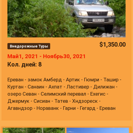
$
1,350.00
Внедорожные Туры
Май1, 2021 - Ноябрь30, 2021
Кол. дней: 8
Ереван - замок Амберд - Артик - Гюмри - Ташир -
Куртан - Санаин - Ахпат - Ластивер - Дилижан -
озеро Севан - Селимский перевал - Ехегис -
Джермук - Сисиан - Татев - Хндзореск -
Агавндзор - Нораванк - Гарни - Гегард - Ереван