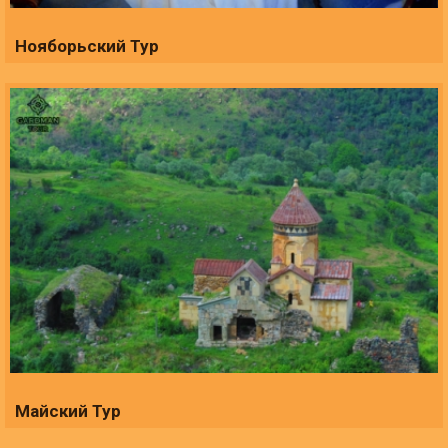
Нояборьский Тур
Майский Тур