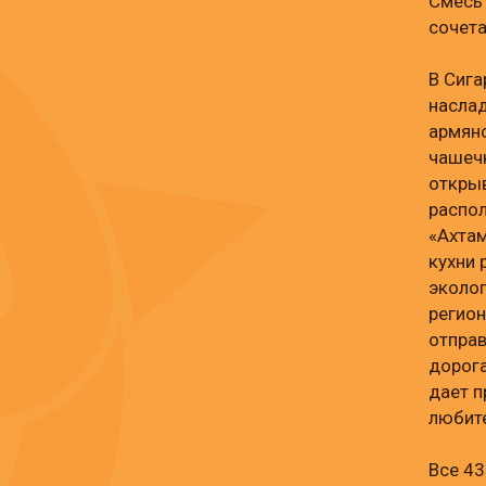
Смесь 
сочет
В Сига
насла
армянс
чашеч
откры
распол
«Ахта
кухни 
эколог
регион
отправ
дорога
дает 
любите
Все 4