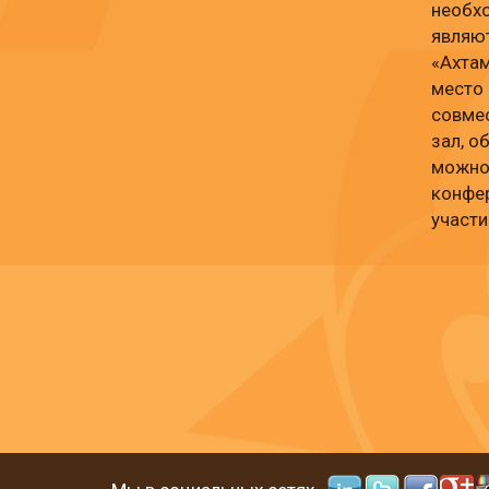
необх
являю
«Ахтам
место 
совмес
зал, 
можно
конфер
участи