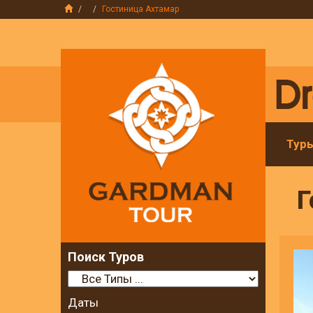
Гостиница Ахтамар
Тур
Г
Поиск Туров
Даты