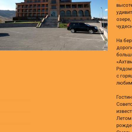
высоте
удивит
озере,
чудес
На бер
дороги
больш
«Ахтам
Рядом
с горя
любим
Гостин
Советс
извест
Летом 
рожден