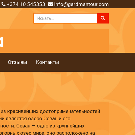
+374 10 545353
info@gardmantour.com
Отзывы
Контакты
 из красивейших достопримечательностей
и является озеро Севан и его
ности. Севан — одно из крупнейших
горных озер мира, оно расположено на