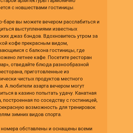
старой архитектуры гармонично
ается с новшествами гостиницы.
р-баре вы можете вечером расслабиться и
диться выступлениями известных
ких джаз бэндов. Вдохновитесь утром за
кой кофе прекрасным видом,
вающимся с балкона гостиницы, где
ожено летнее кафе. Посетите ресторан
мар», отведайте блюда разнообразной
ресторана, приготовленные из
ически чистых продуктов местного
а. А любители азарта вечером могут
иться в казино попытать удачу. Канатная
, построенная по соседству с гостиницей,
прекрасную возможность для тренировок
лям зимних видов спорта.
3 номера обставлены и оснащены всеми