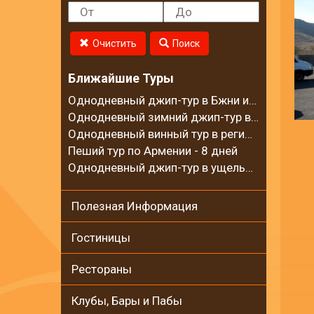
Очистить
Поиск
Ближайшие Туры
Однодневный джип-тур в Бжни и на горный хребет Цахкуняц
Однодневный зимний джип-тур в село Калаван
Однодневный винный тур в регионе Вайоц Дзор
Пеший тур по Армении - 8 дней
Однодневный джип-тур в ущелье Гарни и на Гегамские горы
Полезная Информация
Гостиницы
Рестораны
Клубы, Бары и Пабы