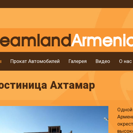
ы
Прокат Автомобилей
Галерея
Видео
О нас
остиница Ахтамар
Одной
Армени
окрест
высоко