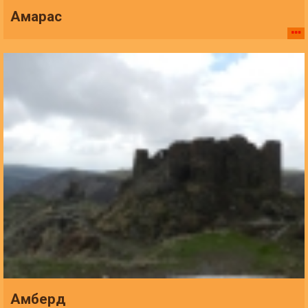
Амарас
Амберд