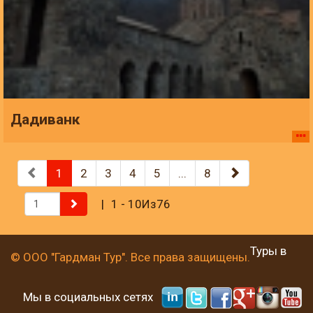
Дадиванк
1
2
3
4
5
...
8
1 - 10Из76
Туры в
© ООО "Гардман Тур". Все права защищены.
Мы в социальных сетях