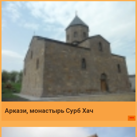
Аркази, монастырь Сурб Хач