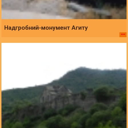
Надгробний-монумент Агиту