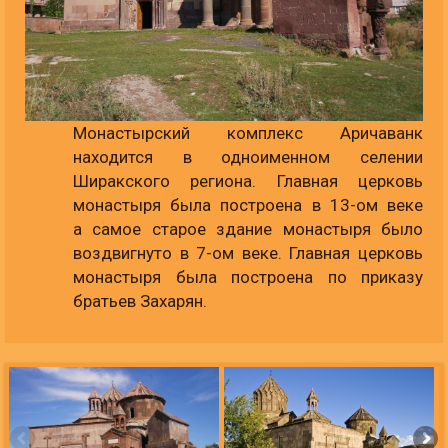
Монастырский комплекс Аричаванк
находится в одноименном селении
Ширакского региона. Главная церковь
монастыря была построена в 13-ом веке
а самое старое здание монастыря было
воздвигнуто в 7-ом веке. Главная церковь
монастыря была построена по приказу
братьев Захарян.