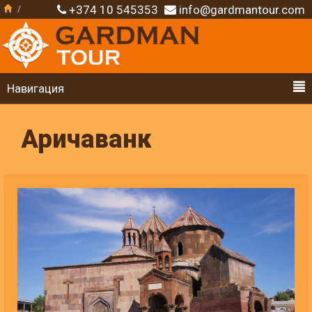
+374 10 545353
info@gardmantour.com
Навигация
Аричаванк