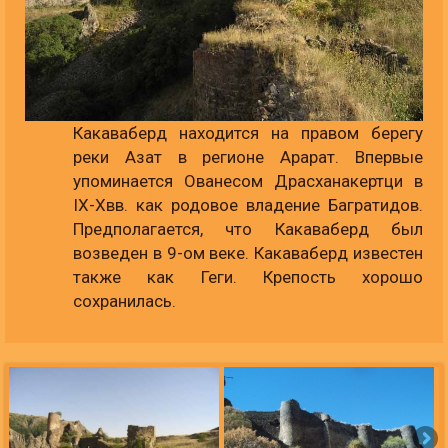
Какаваберд находится на правом берегу
реки Азат в регионе Арарат. Впервые
упоминается Ованесом Драсханакертци в
IX-Xвв. как родовое владение Багратидов.
Предполагается, что Какаваберд был
возведен в 9-ом веке. Какаваберд известен
также как Геги. Крепость хорошо
сохранилась.