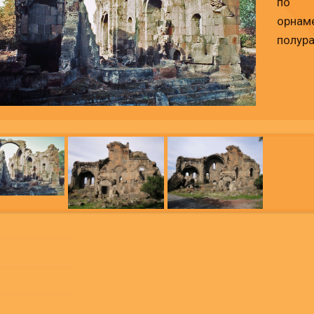
по 
орна
полур