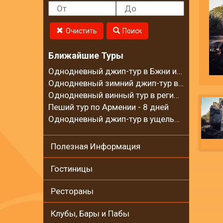
Очистить
Поиск
Ближайшие Туры
Однодневный джип-тур в Бжни и на горный хребет Цахкуняц
Однодневный зимний джип-тур в село Калаван
Однодневный винный тур в регионе Вайоц Дзор
Пеший тур по Армении - 8 дней
Однодневный джип-тур в ущелье Гарни и на Гегамские горы
Полезная Информация
Гостиницы
Рестораны
Клубы, Бары и Пабы