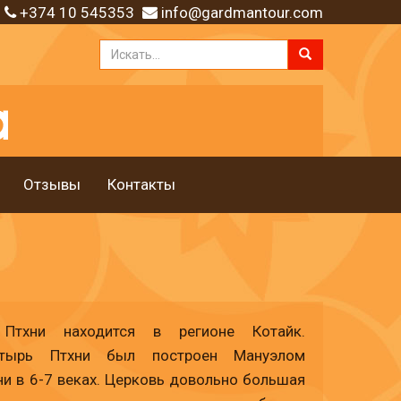
+374 10 545353
info@gardmantour.com
Отзывы
Контакты
Птхни находится в регионе Котайк.
стырь Птхни был построен Мануэлом
и в 6-7 веках. Церковь довольно большая