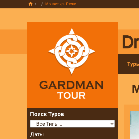
Монастырь Птхни
Тур
М
Поиск Туров
Даты