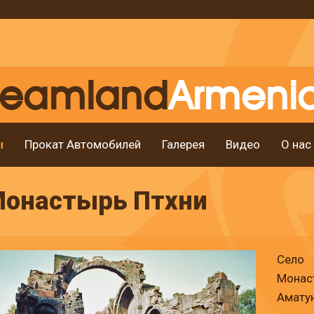
ы
Прокат Автомобилей
Галерея
Видео
О нас
онастырь Птхни
Село 
Мона
Аматун