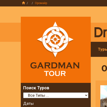
Оромайр
Тур
О
Поиск Туров
Даты