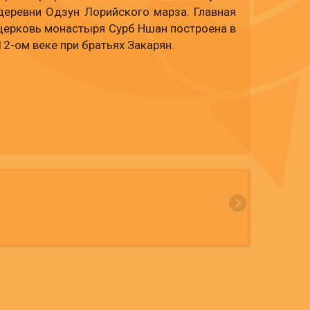
деревни Одзун Лорийского марза. Главная
церковь монастыря Сурб Ншан построена в
12-ом веке при братьях Закарян.