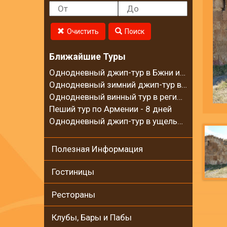
Очистить
Поиск
Ближайшие Туры
Однодневный джип-тур в Бжни и на горный хребет Цахкуняц
Однодневный зимний джип-тур в село Калаван
Однодневный винный тур в регионе Вайоц Дзор
Пеший тур по Армении - 8 дней
Однодневный джип-тур в ущелье Гарни и на Гегамские горы
Полезная Информация
Гостиницы
Рестораны
Клубы, Бары и Пабы