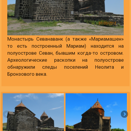
Монастырь Севанаванк (а также «Мариамашен»
то есть построенный Мариам) находится на
полуострове Севан, бывшим когда-то островом.
Археологические раскопки на полуострове
обнаружили следы поселений Неолита и
Бронзового века.