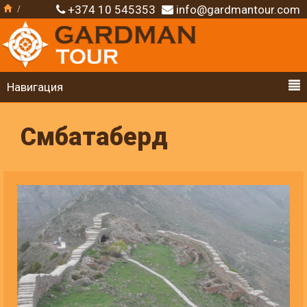
+374 10 545353
info@gardmantour.com
Навигация
Смбатаберд