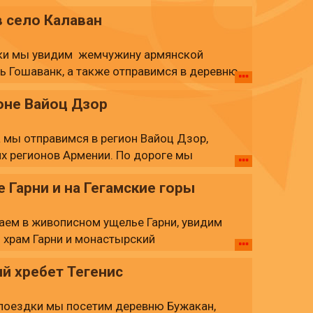
 горным хребтам Цахкуняц к
 село Калаван
дки мы увидим жемчужину армянской
ь Гошаванк, а также отправимся в деревню
расотой озера Севан. Во время
оне Вайоц Дзор
, панорамным видом, деревенским
изни.
а мы отправимся в регион Вайоц Дзор,
х регионов Армении. По дороге мы
арат. В течение дня мы будем
Гарни и на Гегамские горы
ными видами и деревенским
аем в живописном ущелье Гарни, увидим
тнюю винодельню в пещере Арени 1,
 храм Гарни и монастырский
, где попробуем домашнее вино, побываем
хватывающее путешествие по бездорожью
надзор, совершим тур с дегустацией на
й хребет Тегенис
Здесь мы насладимся красотой природы и
мы вернемся в Ереван.
ей.
поездки мы посетим деревню Бужакан,