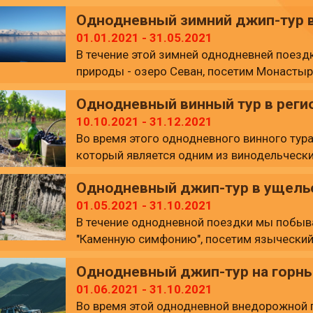
Святой Богородицы. Затем мы проедем по
Однодневный зимний джип-тур в
церкви Майраванк и вернемся в Ереван.
01.01.2021 - 31.05.2021
В течение этой зимней однодневней поез
природы - озеро Севан, посетим Монастыр
Калаван. По пути мы сможем любоваться к
Однодневный винный тур в реги
поездки мы насладимся свежим воздухом
гостеприимством и таинствами духовной ж
10.10.2021 - 31.12.2021
Во время этого однодневного винного тур
Затем мы вернемся в Ереван.
который является одним из винодельчески
полюбуемся красотой библейской горы Ар
Однодневный джип-тур в ущелье 
наслаждаться свежим воздухом, панорам
гостеприимством.
01.05.2021 - 31.10.2021
В течение однодневной поездки мы побыв
Мы посетим монастырь Нораванк, 6000-ле
"Каменную симфонию", посетим языческий
пообедаем в доме у местного сельчанина
комплекс Гегард. Затем отправимся в за
на виноградниках сорта Арени в селе Агав
Однодневный джип-тур на горны
на вулканический хребет Гегамских гор. 
винном заводе Старый Арени. После тура 
увидим петроглифы с тысячелетней истори
01.06.2021 - 31.10.2021
Во время этой однодневной внедорожной 