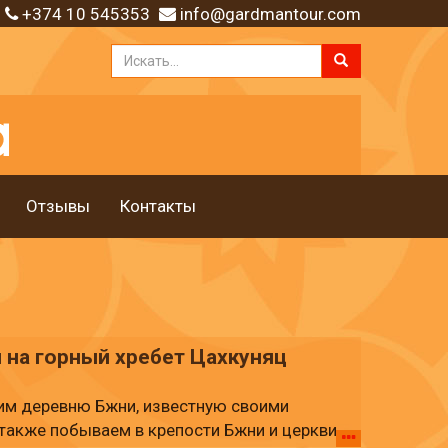
+374 10 545353
info@gardmantour.com
Отзывы
Контакты
 на горный хребет Цахкуняц
им деревню Бжни, известную своими
также побываем в крепости Бжни и церкви