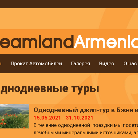
ы
Прокат Автомобилей
Галерея
Видео
О нас
днодневные туры
Однодневный джип-тур в Бжни и
15.05.2021 - 31.10.2021
В течение однодневной поездки мы посет
лечебными минеральными источниками, а 