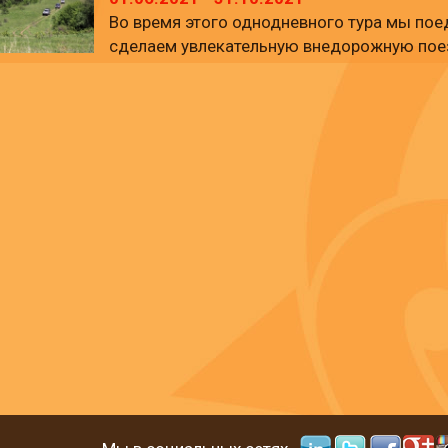
Во время этого однодневного тура мы пое
сделаем увлекательную внедорожную поез
насладимся красотой озера Севан с высо
деревню Калаван, посетим Монастырь Гоша
мы будем наслаждаться свежим воздухом
гостеприимством и таинствами духовной ж