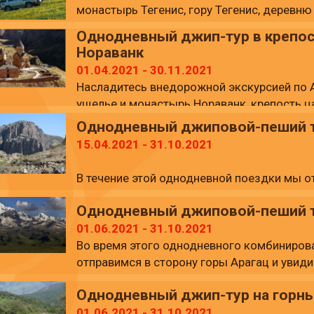
монастырь Тегенис, гору Тегенис, деревню
спустимся в Апаран, и вдоль Апаранского
Однодневный джип-тур в крепос
Нораванк
01.04.2021 - 30.11.2021
Насладитесь внедорожной экскурсией по А
ущелье и монастырь Нораванк, крепость ц
достопримечательностей. .
Однодневный джиповой-пеший ту
15.04.2021 - 31.10.2021
В течение этой однодневной поездки мы о
составляет 2577 м. над уровнем моря, по
Однодневный джиповой-пеший ту
маленький и красивый монастырь под назв
Ереван.
01.06.2021 - 31.10.2021
Во время этого однодневного комбинирова
отправимся в сторону горы Арагац и увид
3207 м над уровнем моря. Затем мы подн
Однодневный джип-тур на горны
После пешого тура мы посетим крепость А
01.06.2021 - 31.10.2021