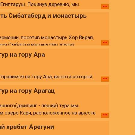
 Египтаруш. Покинув деревню, мы
 водохранилища вернемся в Ереван.
ть Смбатаберд и монастырь
рмении, посетив монастырь Хор Вирап,
аря Смбата и множество других
р на гору Ара
тправимся на гору Ара, высота которой
днимемся на вершину горы, посетим очень
р на гору Арагац
анием Цахкеванк и вернемся обратно в
нного(джипинг - пеший) тура мы
им озеро Кари, расположенное на высоте
имемся к южной вершине горы Арагац.
й хребет Арегуни
мберд, а затем вернемся в Ереван.