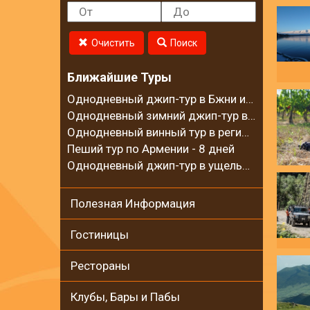
Очистить
Поиск
Ближайшие Туры
Однодневный джип-тур в Бжни и на горный хребет Цахкуняц
Однодневный зимний джип-тур в село Калаван
Однодневный винный тур в регионе Вайоц Дзор
Пеший тур по Армении - 8 дней
Однодневный джип-тур в ущелье Гарни и на Гегамские горы
Полезная Информация
Гостиницы
Рестораны
Клубы, Бары и Пабы