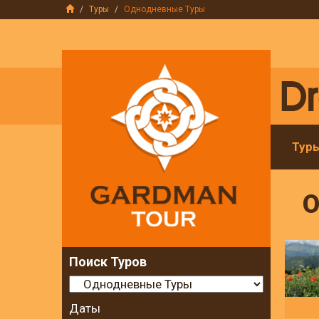
Туры
Однодневные Туры
Тур
О
Поиск Туров
Даты