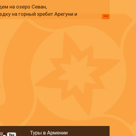
дем на озеро Севан,
дку на горный хребет Арегуни и
ты 2500 метров. Мы также отправимся в
ванк и вернемся в Ереван. В течение дня
, панорамными видоми, деревенским
изни.
Туры в Армении