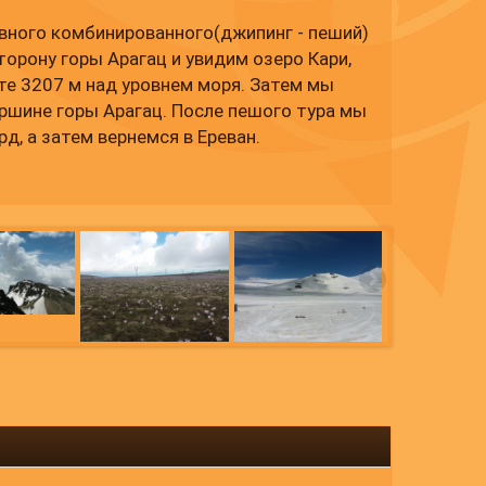
вного комбинированного(джипинг - пеший)
торону горы Арагац и увидим озеро Кари,
е 3207 м над уровнем моря. Затем мы
ршине горы Арагац. После пешого тура мы
д, а затем вернемся в Ереван.