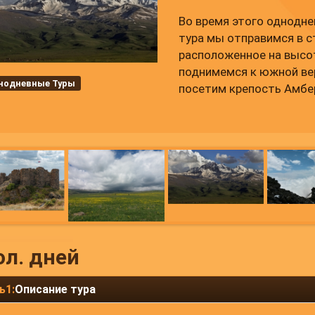
Во время этого однодне
тура мы отправимся в с
расположенное на высот
поднимемся к южной ве
нодневные Туры
посетим крепость Амбер
ол. дней
ь1:
Описание тура