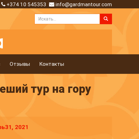
+374 10 545353
info@gardmantour.com
с
Отзывы
Контакты
ший тур на гору
рь31, 2021