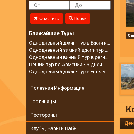
Очистить
Поиск
Ближайшие Туры
Од
Однодневный джип-тур в Бжни и на горный хребет Цахкуняц
Однодневный зимний джип-тур в село Калаван
Однодневный винный тур в регионе Вайоц Дзор
Пеший тур по Армении - 8 дней
Однодневный джип-тур в ущелье Гарни и на Гегамские горы
Полезная Информация
Гостиницы
К
Рестораны
Ден
Клубы, Бары и Пабы