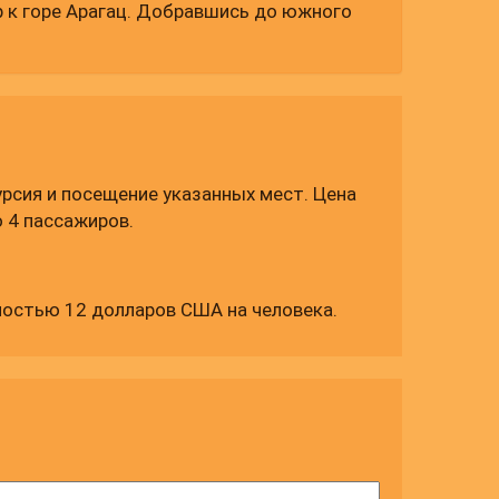
р к горе Арагац. Добравшись до южного
е на высоте 3207 м над уровнем моря с
ло сформировано из ледяных отложений и в
 Мы остановимса здесь, чтобы насладиться
авимся на южную вершину горы Арагац
дополнительную плату). После этого
 замок, построенный в X веке. Затем мы
урсия и посещение указанных мест. Цена
 4 пассажиров.
мостью 12 долларов США на человека.