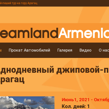
пеший тур на гору Арагац
ы
Прокат Автомобилей
Галерея
Видео
О на
днодневный джиповой-пе
рагац
Июнь1, 2021 - Октяб
Кол. дней: 1