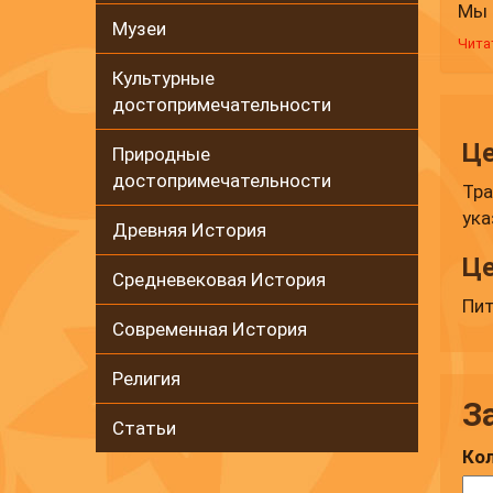
Мы 
Музеи
кры
Чита
пло
Культурные
осн
достопримечательности
озе
(38
Це
Природные
уди
достопримечательности
Тра
вер
ука
Древняя История
Це
Средневековая История
Пит
Современная История
Религия
З
Статьи
Кол