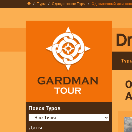
Туры
Однодневные Туры
Однодневный джиповой-
Тур
О
А
Поиск Туров
Даты