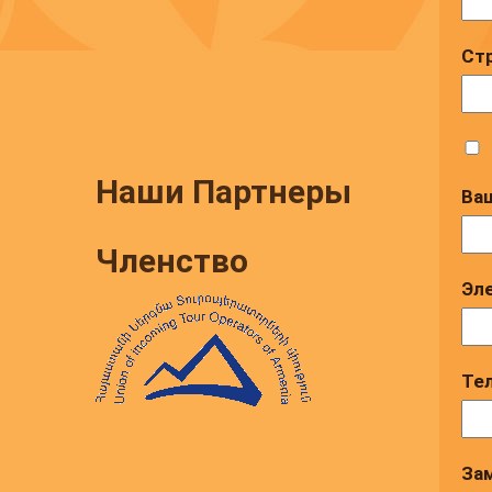
Стр
Наши Партнеры
Ва
Членство
Эле
Те
Зам