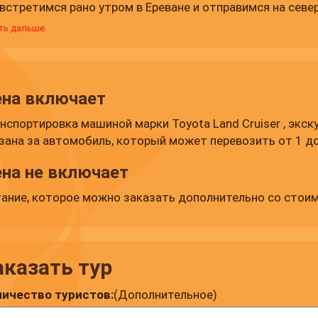
встретимся рано утром в Ереване и отправимся на севе
ла Арагаца, мы доберемся до озеро Кари, расположенно
ть дальше
щадью поверхности 12 кв. км.и глубиной 9 м. Озеро бы
овном окружено снегом. Ее вода довольно прохладная.
ром и окружающим горным ландшафтом. Затем мы отпр
79 м). На вершине горы мы организуем пикник-обед (за 
на включает
вительного похода мы посетим Амберд - средневековый
нспортировка машиной марки Toyota Land Cruiser , экск
немся в Ереван.
зана за автомобиль, который может перевозить от 1 до
на не включает
ание, которое можно заказать дополнительно со стои
аказать тур
ичество туристов:
(Дополнительное)