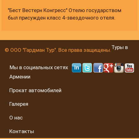
"Бест Вестерн Конгресс" Отелю государством
был присужден класс 4-звездочного отеля.
Туры в
© ООО "Гардман Тур". Все права защищены.
Мы в социальных сетях
Армении
Прокат автомобилей
Галерея
О нас
Контакты