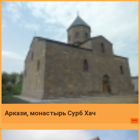
Аркази, монастырь Сурб Хач