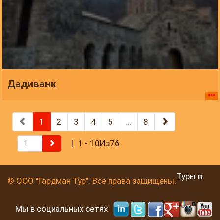
Дадиванк
1
2
3
4
5
...
8
1 - 10Из76
Туры в
© ООО "Гардман Тур". Все права защищены.
Мы в социальных сетях