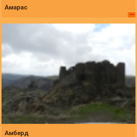
Амарас
Амберд