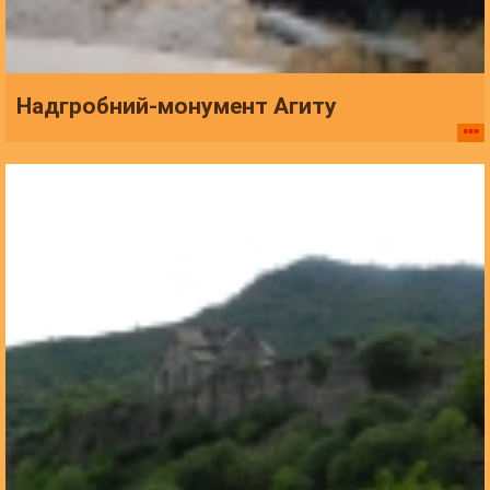
Надгробний-монумент Агиту